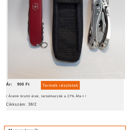
Ár:
900 Ft
Termék részletek
/ Áraink bruttó árak, tartalmazzák a 27% Áfa-t /
Cikkszám: 38/2