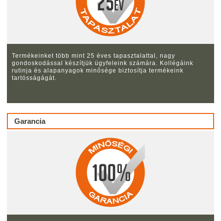
Termékeinket több mint 25 éves tapasztalattal, nagy
gondoskodással készítjük ügyfeleink számára. Kollégáink
rutinja és alapanyagok minősége biztosítja termékeink
tartósságágát.
Garancia