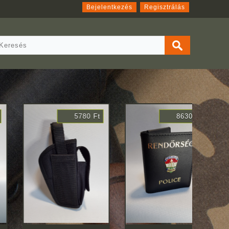
Bejelentkezés
Regisztrálás
5780 Ft
8630 Ft