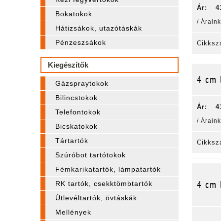
Ár:
4
Bokatokok
/ Árain
Hátizsákok, utazótáskák
Pénzeszsákok
Cikksz
Kiegészítők
4 cm 
Gázspraytokok
Bilincstokok
Ár:
4
Telefontokok
/ Árain
Bicskatokok
Tártartók
Cikksz
Szúróbot tartótokok
Fémkarikatartók, lámpatartók
4 cm 
RK tartók, csekktömbtartók
Útlevéltartók, övtáskák
Mellények