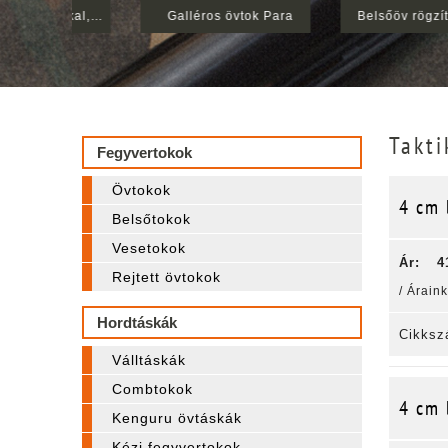
Övtok P-99 tártokkal, bőrbújtatós
Galléros övtok Para
Belsőöv rögzítő nélkül XL 110cm-125cm
Takti
Fegyvertokok
Övtokok
4 cm 
Belsőtokok
Vesetokok
Ár:
4
Rejtett övtokok
/ Árain
Hordtáskák
Cikksz
Válltáskák
Combtokok
4 cm 
Kenguru övtáskák
Kézi fegyvertokok