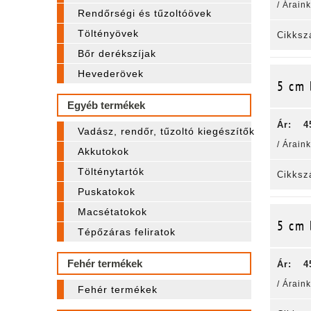
/ Árain
Rendőrségi és tűzoltóövek
Töltényövek
Cikksz
Bőr derékszíjak
Hevederövek
5 cm 
Egyéb termékek
Ár:
4
Vadász, rendőr, tűzoltó kiegészítők
/ Árain
Akkutokok
Tölténytartók
Cikksz
Puskatokok
Macsétatokok
5 cm 
Tépőzáras feliratok
Fehér termékek
Ár:
4
/ Árain
Fehér termékek