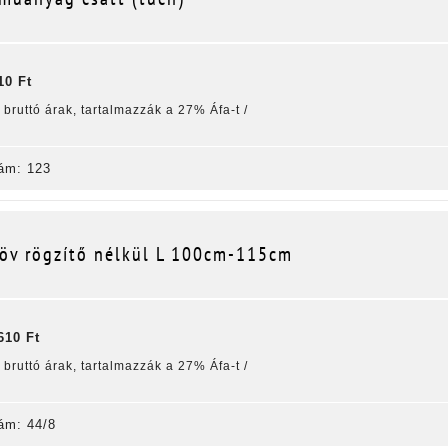
10 Ft
k bruttó árak, tartalmazzák a 27% Áfa-t /
ám: 123
öv rögzítő nélkül L 100cm-115cm
610 Ft
k bruttó árak, tartalmazzák a 27% Áfa-t /
ám: 44/8