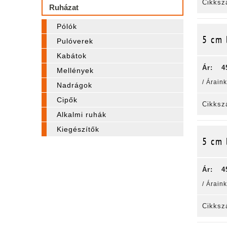
Cikksz
Ruházat
Pólók
5 cm 
Pulóverek
Kabátok
Ár:
4
Mellények
/ Árain
Nadrágok
Cipők
Cikksz
Alkalmi ruhák
Kiegészítők
5 cm 
Ár:
4
/ Árain
Cikksz