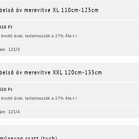
belső öv merevítve XL 110cm-125cm
510 Ft
k bruttó árak, tartalmazzák a 27% Áfa-t /
ám: 121/3
belső öv merevítve XXL 120cm-135cm
510 Ft
k bruttó árak, tartalmazzák a 27% Áfa-t /
ám: 121/4
műanyag csatt (tuch)