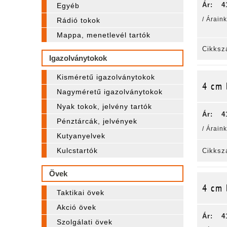
Ár:
4
Egyéb
/ Árain
Rádió tokok
Mappa, menetlevél tartók
Cikksz
Igazolványtokok
Kisméretű igazolványtokok
4 cm 
Nagyméretű igazolványtokok
Nyak tokok, jelvény tartók
Ár:
4
Pénztárcák, jelvények
/ Árain
Kutyanyelvek
Kulcstartók
Cikksz
Övek
4 cm 
Taktikai övek
Akció övek
Ár:
4
Szolgálati övek