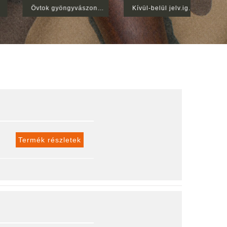
Övtok gyöngyvászon tártokkal bőrbújtatós PA-63
Kívül-belül jelv.ig.tok nagy jelv. Névj.k Rendőr
Termék részletek