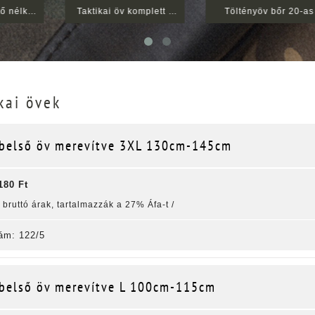
Taktikai öv komplett M 90cm-105cm
Töltényöv bőr 20-as
kai övek
belső öv merevítve 3XL 130cm-145cm
180 Ft
k bruttó árak, tartalmazzák a 27% Áfa-t /
ám: 122/5
belső öv merevítve L 100cm-115cm