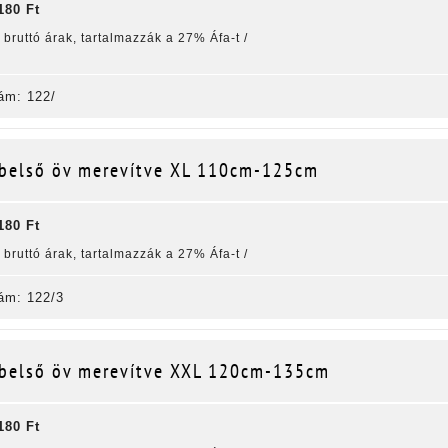
180 Ft
k bruttó árak, tartalmazzák a 27% Áfa-t /
ám: 122/
belső öv merevítve XL 110cm-125cm
180 Ft
k bruttó árak, tartalmazzák a 27% Áfa-t /
ám: 122/3
belső öv merevítve XXL 120cm-135cm
180 Ft