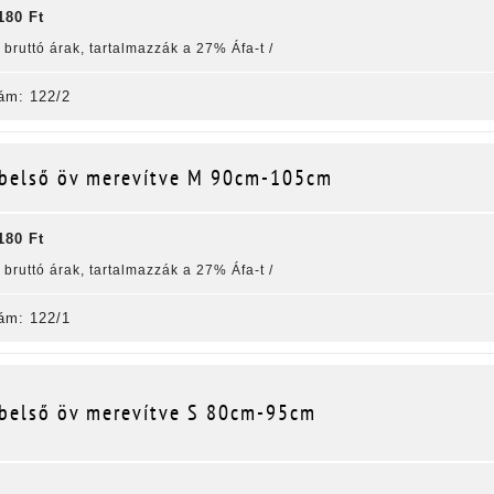
180 Ft
k bruttó árak, tartalmazzák a 27% Áfa-t /
ám: 122/2
belső öv merevítve M 90cm-105cm
180 Ft
k bruttó árak, tartalmazzák a 27% Áfa-t /
ám: 122/1
belső öv merevítve S 80cm-95cm