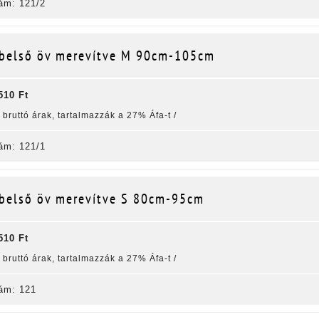
ám: 121/2
belső öv merevítve M 90cm-105cm
510 Ft
k bruttó árak, tartalmazzák a 27% Áfa-t /
ám: 121/1
belső öv merevítve S 80cm-95cm
510 Ft
k bruttó árak, tartalmazzák a 27% Áfa-t /
ám: 121